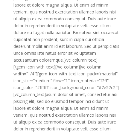
labore et dolore magna aliqua. Ut enim ad minim
veniam, quis nostrud exercitation ullamco laboris nisi
ut aliquip ex ea commodo consequat. Duis aute irure
dolor in reprehenderit in voluptate velit esse cillum
dolore eu fugiat nulla pariatur. Excepteur sint occaecat
cupidatat non proident, sunt in culpa qui officia
deserunt mollit anim id est laborum. Sed ut perspiciatis
unde omnis iste natus error sit voluptatem
accusantium doloremque.[/vc_column_text]
[/gem_icon_with_text][/vc_column][vc_column
width=”1/4″][gem_icon_with_text icon_pack=”material”
icon_size=”medium” flow=”1″ icon_material=”f2ff”
icon_color=”#ffffff” icon_background_color=”#7e57c2″]
[vc_column_text]psum dolor sit amet, consectetur adi
pisicing elit, sed do eiusmod tempor inci didunt ut
labore et dolore magna aliqua. Ut enim ad minim
veniam, quis nostrud exercitation ullamco laboris nisi
ut aliquip ex ea commodo consequat. Duis aute irure
dolor in reprehenderit in voluptate velit esse cillum