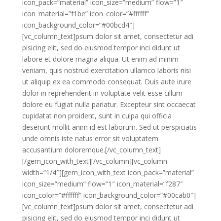
icon_pack=”material” icon_size=”medium” flow=”1″
icon_material=”f1be” icon_color=”#ffffff”
icon_background_color=”#00bcd4″]
[vc_column_text]psum dolor sit amet, consectetur adi
pisicing elit, sed do eiusmod tempor inci didunt ut
labore et dolore magna aliqua. Ut enim ad minim
veniam, quis nostrud exercitation ullamco laboris nisi
ut aliquip ex ea commodo consequat. Duis aute irure
dolor in reprehenderit in voluptate velit esse cillum
dolore eu fugiat nulla pariatur. Excepteur sint occaecat
cupidatat non proident, sunt in culpa qui officia
deserunt mollit anim id est laborum. Sed ut perspiciatis
unde omnis iste natus error sit voluptatem
accusantium doloremque.[/vc_column_text]
[/gem_icon_with_text][/vc_column][vc_column
width=”1/4″][gem_icon_with_text icon_pack=”material”
icon_size=”medium” flow=”1″ icon_material=”f287″
icon_color=”#ffffff” icon_background_color=”#00cab0″]
[vc_column_text]psum dolor sit amet, consectetur adi
pisicing elit, sed do eiusmod tempor inci didunt ut