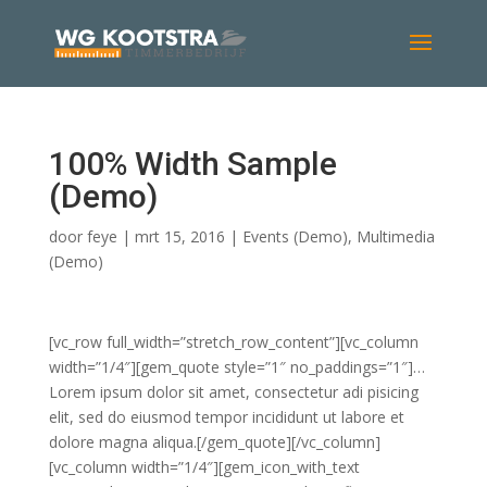
100% Width Sample
(Demo)
door
feye
|
mrt 15, 2016
|
Events (Demo)
,
Multimedia
(Demo)
[vc_row full_width=”stretch_row_content”][vc_column
width=”1/4″][gem_quote style=”1″ no_paddings=”1″]…
Lorem ipsum dolor sit amet, consectetur adi pisicing
elit, sed do eiusmod tempor incididunt ut labore et
dolore magna aliqua.[/gem_quote][/vc_column]
[vc_column width=”1/4″][gem_icon_with_text