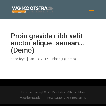
Proin gravida nibh velit
auctor aliquet aenean…
(Demo)
door
feye
|
jan 13, 2016
|
Plannig (Demo)
Timmer bedrijf W.G. Kootstra. Alle rechten
voorbehouden. | Realisatie: VDW Reclame.